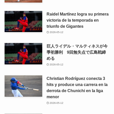
Raidel Martínez logra su primera
victoria de la temporada en
triunfo de Gigantes
2026-05-12
巨人ライデル・マルティネスが今
季初勝利 9回無失点で広島戦締
める
2026-05-12
Christian Rodríguez conecta 3
hits y produce una carrera en la
derrota de Chunichi en la liga
menor
2026-05-12