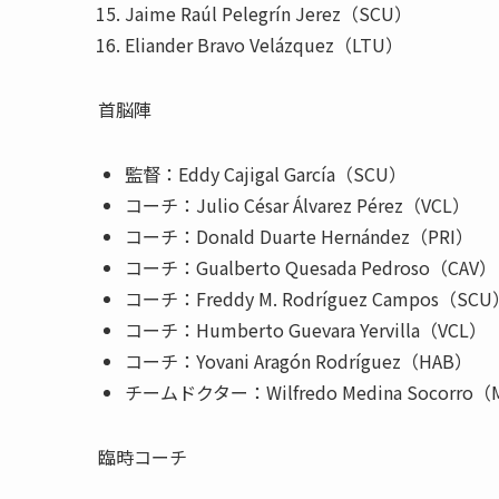
Jaime Raúl Pelegrín Jerez（SCU）
Eliander Bravo Velázquez（LTU）
首脳陣
監督：Eddy Cajigal García（SCU）
コーチ：Julio César Álvarez Pérez（VCL）
コーチ：Donald Duarte Hernández（PRI）
コーチ：Gualberto Quesada Pedroso（CAV）
コーチ：Freddy M. Rodríguez Campos（SC
コーチ：Humberto Guevara Yervilla（VCL）
コーチ：Yovani Aragón Rodríguez（HAB）
チームドクター：Wilfredo Medina Socorro（
臨時コーチ