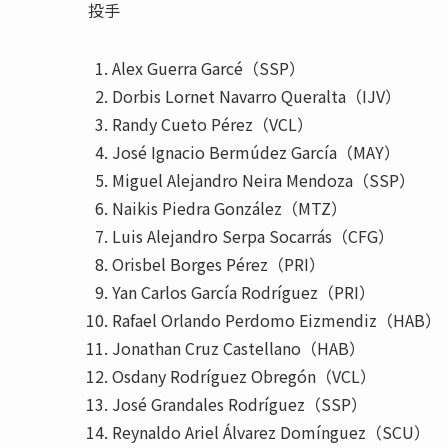
投手
Alex Guerra Garcé（SSP）
Dorbis Lornet Navarro Queralta（IJV）
Randy Cueto Pérez（VCL）
José Ignacio Bermúdez García（MAY）
Miguel Alejandro Neira Mendoza（SSP）
Naikis Piedra González（MTZ）
Luis Alejandro Serpa Socarrás（CFG）
Orisbel Borges Pérez（PRI）
Yan Carlos García Rodríguez（PRI）
Rafael Orlando Perdomo Eizmendiz（HAB）
Jonathan Cruz Castellano（HAB）
Osdany Rodríguez Obregón（VCL）
José Grandales Rodríguez（SSP）
Reynaldo Ariel Álvarez Domínguez（SCU）