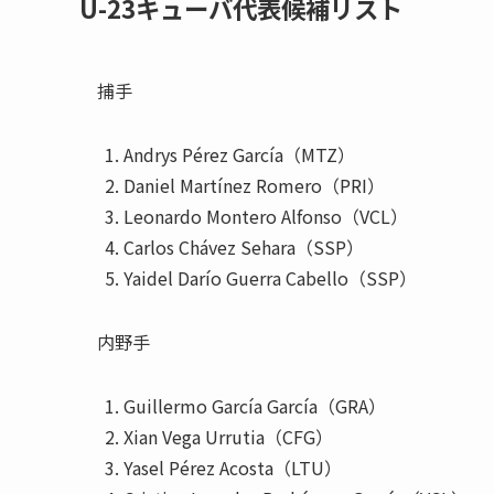
U-23キューバ代表候補リスト
捕手
Andrys Pérez García（MTZ）
Daniel Martínez Romero（PRI）
Leonardo Montero Alfonso（VCL）
Carlos Chávez Sehara（SSP）
Yaidel Darío Guerra Cabello（SSP）
内野手
Guillermo García García（GRA）
Xian Vega Urrutia（CFG）
Yasel Pérez Acosta（LTU）