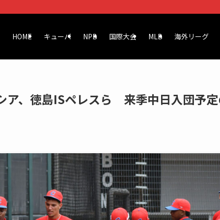
HOME
キューバ
NPB
国際大会
MLB
海外リーグ
ルシア、徳島ISペレスら 来季中日入団予定