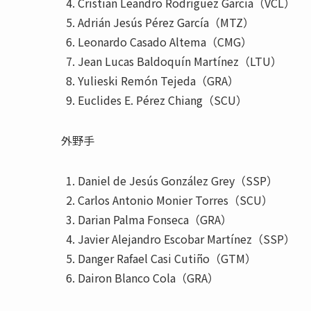
Cristian Leandro Rodríguez García（VCL）
Adrián Jesús Pérez García（MTZ）
Leonardo Casado Altema（CMG）
Jean Lucas Baldoquín Martínez（LTU）
Yulieski Remón Tejeda（GRA）
Euclides E. Pérez Chiang（SCU）
外野手
Daniel de Jesús González Grey（SSP）
Carlos Antonio Monier Torres（SCU）
Darian Palma Fonseca（GRA）
Javier Alejandro Escobar Martínez（SSP）
Danger Rafael Casi Cutiño（GTM）
Dairon Blanco Cola（GRA）