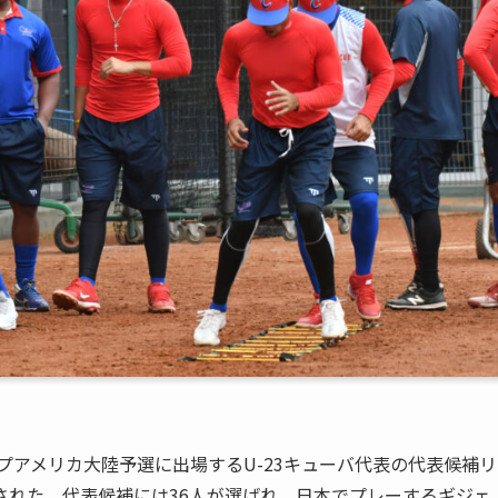
プアメリカ大陸予選に出場するU-23キューバ代表の代表候補リ
表された。代表候補には36人が選ばれ、日本でプレーするギジェ