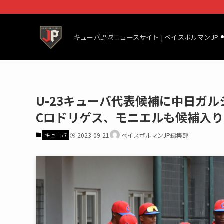
キューバ野球ニュースサイト | ベイスボルマンJP
U-23キューバ代表候補に中日ガ
Cロドリゲス、モニエルも候補入り
キューバ
2023-09-21
ベイスボルマンJP編集部