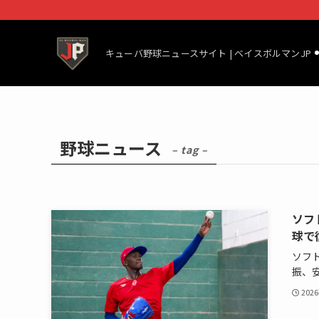
キューバ野球ニュースサイト | ベイスボルマンJP
野球ニュース
– tag –
ソフ
球で
ソフ
振、
2026