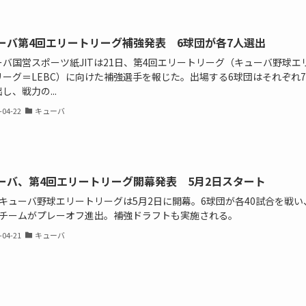
ーバ第4回エリートリーグ補強発表 6球団が各7人選出
ーバ国営スポーツ紙JITは21日、第4回エリートリーグ（キューバ野球エ
リーグ＝LEBC）に向けた補強選手を報じた。出場する6球団はそれぞれ
し、戦力の...
-04-22
キューバ
ーバ、第4回エリートリーグ開幕発表 5月2日スタート
回キューバ野球エリートリーグは5月2日に開幕。6球団が各40試合を戦い
4チームがプレーオフ進出。補強ドラフトも実施される。
-04-21
キューバ