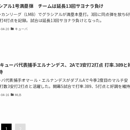
シアル1号満塁弾 チームは延長13回サヨナラ負け
シカンリーグ（LMB）でグラシアルが満塁本塁打。3回に同点弾を放ち6
安打4打点を記録。試合は延長13回サヨナラ負けとなった。
-04-20
キューバ
Cキューバ代表捕手エルナンデス、2Aで3安打2打点 打率.389と
持
ーバ代表捕手オマール・エルナンデスがダブルAで今季2度目のマルチ安
打数3安打2打点と活躍した。開幕5試合で打率.389、5打点と好調を維
-04-16
MLB
1
2