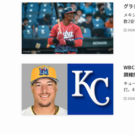
グラ
メキ
数2
2026
WB
調維
キュ
打。4
2026