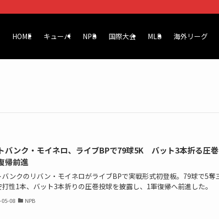
HOME
キューバ
NPB
国際大会
MLB
海外リーグ
トバンク・モイネロ、ライブBPで79球5K バット3本折る圧巻
復帰前進
トバンクのリバン・モイネロがライブBPで実戦形式初登板。79球で5奪
安打性1本、バット3本折りの圧巻投球を披露し、1軍復帰へ前進した。
-05-08
NPB