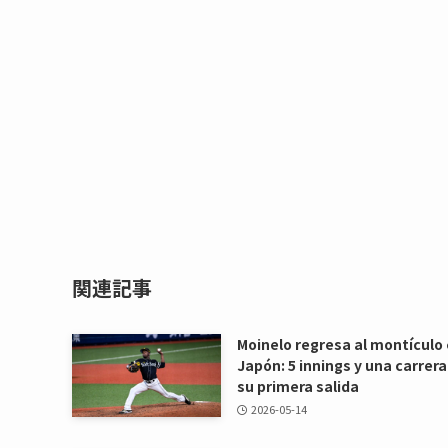
関連記事
Moinelo regresa al montículo
Japón: 5 innings y una carrera
su primera salida
2026-05-14