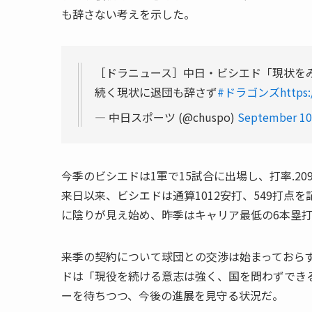
も辞さない考えを示した。
［ドラニュース］中日・ビシエド「現状を
続く現状に退団も辞さず
#ドラゴンズ
https
— 中日スポーツ (@chuspo)
September 10
今季のビシエドは1軍で15試合に出場し、打率.20
来日以来、ビシエドは通算1012安打、549打
に陰りが見え始め、昨季はキャリア最低の6本塁
来季の契約について球団との交渉は始まっておら
ドは「現役を続ける意志は強く、国を問わずでき
ーを待ちつつ、今後の進展を見守る状況だ。