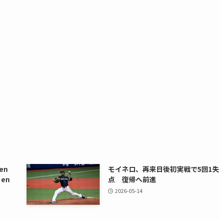
 en
モイネロ、再来日後初実戦で5回1失
 en
点 復帰へ前進
2026-05-14