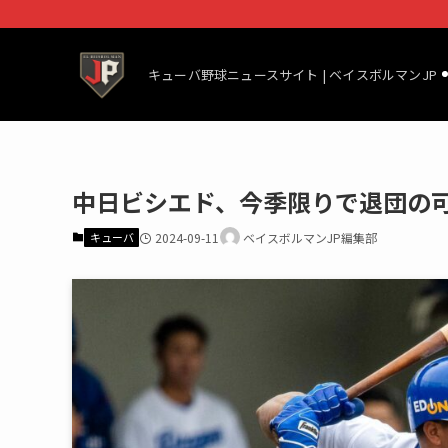
キューバ野球ニュースサイト | ベイスボルマンJP
中日ビシエド、今季限りで退団の
キューバ
2024-09-11
ベイスボルマンJP編集部