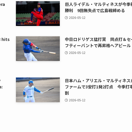
era
巨人ライデル・マルティネスが今季
勝利 9回無失点で広島戦締める
2026-05-12
 hits
中日ロドリゲス猛打賞 同点打＆セ
フティーバントで再昇格へアピール
2026-05-12
y
日本ハム・アリエル・マルティネス
a:
ファームで3安打1発2打点 今季打
割
2026-05-12