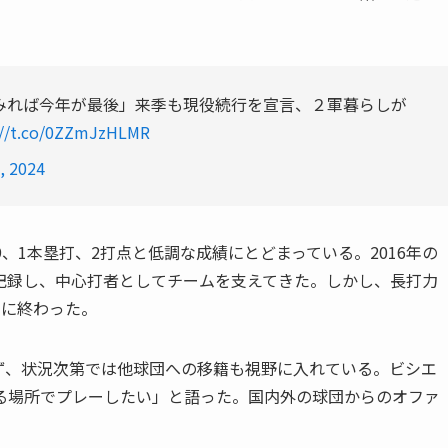
みれば今年が最後」来季も現役続行を宣言、２軍暮らしが
://t.co/0ZZmJzHLMR
, 2024
9、1本塁打、2打点と低調な成績にとどまっている。2016年の
点を記録し、中心打者としてチームを支えてきた。しかし、長打力
打に終わった。
ず、状況次第では他球団への移籍も視野に入れている。ビシエ
る場所でプレーしたい」と語った。国内外の球団からのオファ