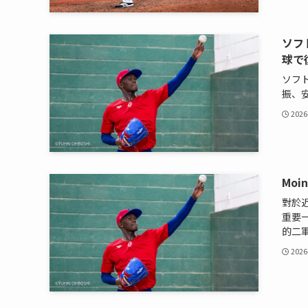
ソフ
球で
ソフ
振、
2026
Mo
對於近
重要一
的二軍
2026