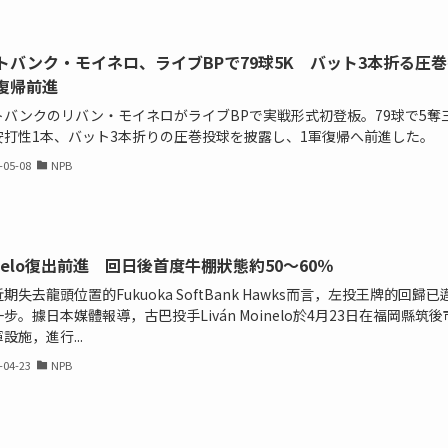
トバンク・モイネロ、ライブBPで79球5K バット3本折る圧巻
復帰前進
トバンクのリバン・モイネロがライブBPで実戦形式初登板。79球で5奪
安打性1本、バット3本折りの圧巻投球を披露し、1軍復帰へ前進した。
-05-08
NPB
inelo復出前進 回日後首度牛棚狀態約50～60％
期失去龍頭位置的Fukuoka SoftBank Hawks而言，左投王牌的回歸已
步。據日本媒體報導，古巴投手Liván Moinelo於4月23日在福岡縣筑後
設施，進行...
-04-23
NPB