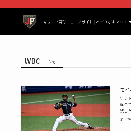
キューバ野球ニュースサイト | ベイスボルマンJP
WBC
– tag –
モイ
ソフ
試合
残し
2026