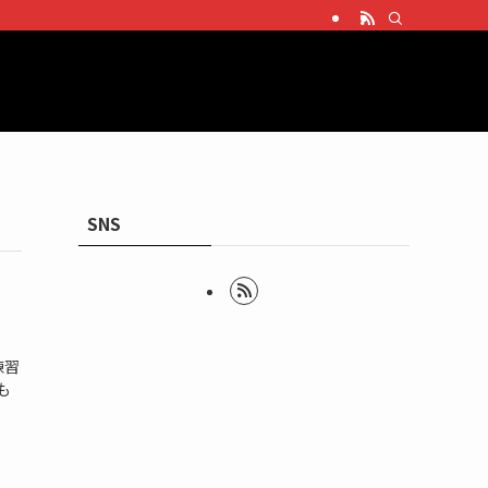
SNS
練習
も