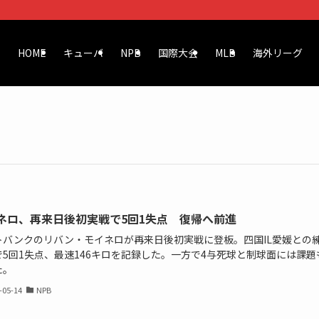
HOME
キューバ
NPB
国際大会
MLB
海外リーグ
ネロ、再来日後初実戦で5回1失点 復帰へ前進
トバンクのリバン・モイネロが再来日後初実戦に登板。四国IL愛媛との
で5回1失点、最速146キロを記録した。一方で4与死球と制球面には課題
た。
-05-14
NPB