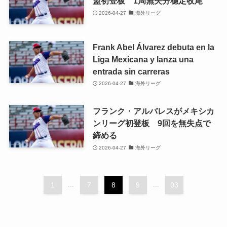
盟初登板 1局無失分穩定收尾
2026-04-27
海外リーグ
Frank Abel Álvarez debuta en la
Liga Mexicana y lanza una
entrada sin carreras
2026-04-27
海外リーグ
フランク・アルバレスがメキシカ
ンリーグ初登板 9回を無失点で
締める
2026-04-27
海外リーグ
1
...
7
8
9
...
93