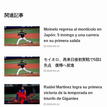
関連記事
Moinelo regresa al montículo en
Japón: 5 innings y una carrera
en su primera salida
2026-05-14
モイネロ、再来日後初実戦で5回1
失点 復帰へ前進
2026-05-14
Raidel Martínez logra su primera
victoria de la temporada en
triunfo de Gigantes
2026-05-12