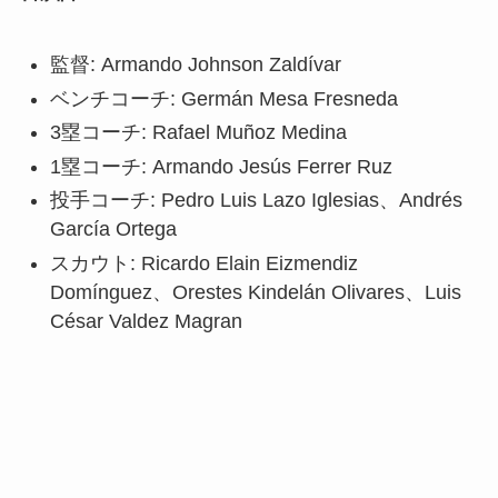
監督: Armando Johnson Zaldívar
ベンチコーチ: Germán Mesa Fresneda
3塁コーチ: Rafael Muñoz Medina
1塁コーチ: Armando Jesús Ferrer Ruz
投手コーチ: Pedro Luis Lazo Iglesias、Andrés
García Ortega
スカウト: Ricardo Elain Eizmendiz
Domínguez、Orestes Kindelán Olivares、Luis
César Valdez Magran