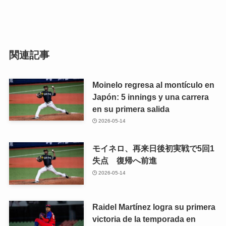
関連記事
Moinelo regresa al montículo en
Japón: 5 innings y una carrera
en su primera salida
2026-05-14
モイネロ、再来日後初実戦で5回1
失点 復帰へ前進
2026-05-14
Raidel Martínez logra su primera
victoria de la temporada en