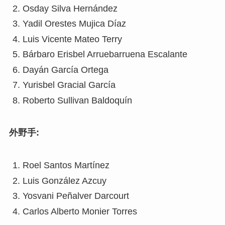
Osday Silva Hernández
Yadil Orestes Mujica Díaz
Luis Vicente Mateo Terry
Bárbaro Erisbel Arruebarruena Escalante
Dayán García Ortega
Yurisbel Gracial García
Roberto Sullivan Baldoquín
外野手:
Roel Santos Martínez
Luis González Azcuy
Yosvani Peñalver Darcourt
Carlos Alberto Monier Torres