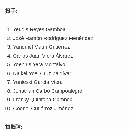
投手:
Yeudis Reyes Gamboa
José Ramón Rodríguez Menéndez
Yanquiel Mauri Gutiérrez
Carlos Juan Viera Álvarez
Yoennis Yera Montalvo
Naikel Yoel Cruz Zaldívar
Yunieski García Viera
Jonathan Carbó Campoalegre
Franky Quintana Gamboa
Geonel Gutiérrez Jiménez
首脳陣: