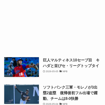
巨人マルティネス10セーブ目 キ
ハダと並びセ・リーグトップタイ
2026-05-05
NPB
ソフトバンク三軍・モレノが3出
塁2盗塁 復帰後初フル出場で躍
動、チームは8-0快勝
2026-05-04
NPB