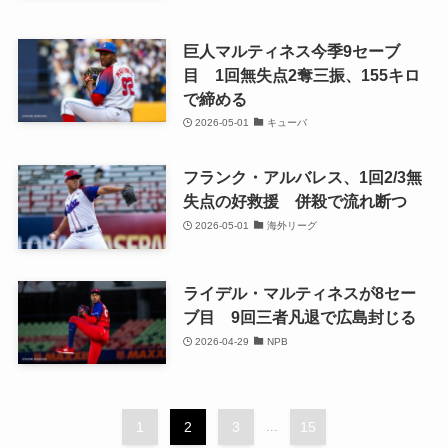
巨人マルティネス今季9セーブ
目 1回無失点2奪三振、155キロ
で締める
2026-05-01
キューバ
フランク・アルバレス、1回2/3無
失点の好救援 併殺で流れ断つ
2026-05-01
海外リーグ
ライデル・マルティネスが8セー
ブ目 9回三者凡退で広島封じる
2026-04-29
NPB
1
2
3
...
15