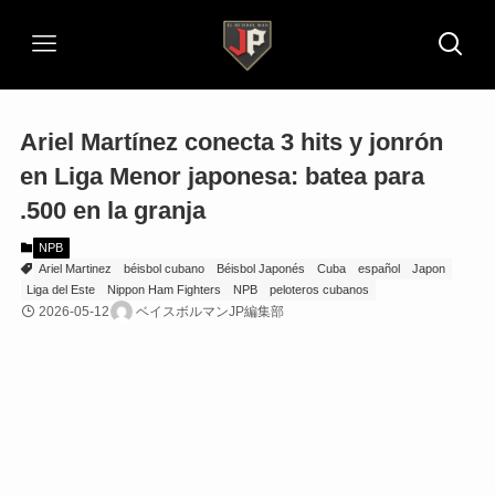
Ariel Martínez conecta 3 hits y jonrón
en Liga Menor japonesa: batea para
.500 en la granja
NPB
Ariel Martinez
béisbol cubano
Béisbol Japonés
Cuba
español
Japon
Liga del Este
Nippon Ham Fighters
NPB
peloteros cubanos
2026-05-12
ベイスボルマンJP編集部