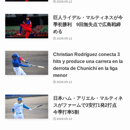
2026-05-12
巨人ライデル・マルティネスが今
季初勝利 9回無失点で広島戦締
める
2026-05-12
Christian Rodríguez conecta 3
hits y produce una carrera en la
derrota de Chunichi en la liga
menor
2026-05-12
日本ハム・アリエル・マルティネ
スがファームで3安打1発2打点
今季打率5割
2026-05-12