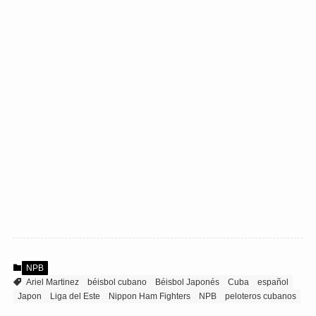
NPB
Ariel Martinez
béisbol cubano
Béisbol Japonés
Cuba
español
Japon
Liga del Este
Nippon Ham Fighters
NPB
peloteros cubanos