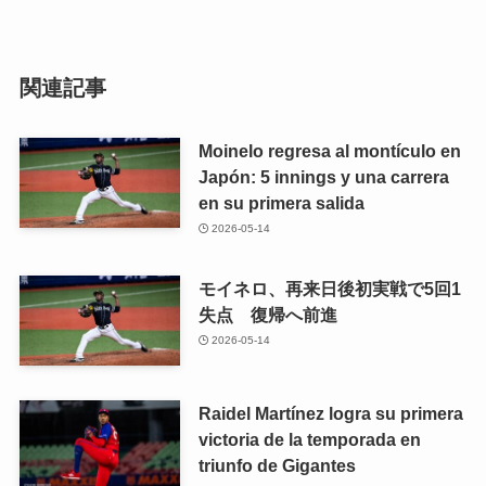
関連記事
Moinelo regresa al montículo en
Japón: 5 innings y una carrera
en su primera salida
2026-05-14
モイネロ、再来日後初実戦で5回1
失点 復帰へ前進
2026-05-14
Raidel Martínez logra su primera
victoria de la temporada en
triunfo de Gigantes