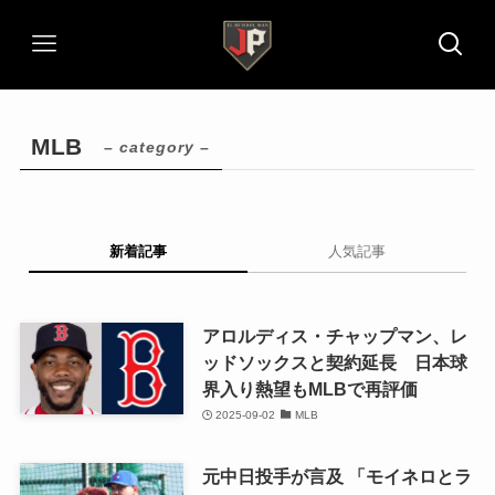
MLB
– category –
新着記事
人気記事
アロルディス・チャップマン、レ
ッドソックスと契約延長 日本球
界入り熱望もMLBで再評価
2025-09-02
MLB
元中日投手が言及 「モイネロとラ