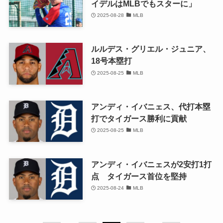
イデルはMLBでもスターに」
2025-08-28
MLB
ルルデス・グリエル・ジュニア、
18号本塁打
2025-08-25
MLB
アンディ・イバニェス、代打本塁
打でタイガース勝利に貢献
2025-08-25
MLB
アンディ・イバニェスが2安打1打
点 タイガース首位を堅持
2025-08-24
MLB