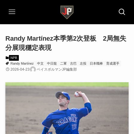
Randy Martínez本季第2次登板 2局無失
分展現穩定表現
NPB
Randy Martínez
中文
中日龍
二軍
古巴
左投
日本職棒
育成選手
2026-04-23
ベイスボルマンJP編集部