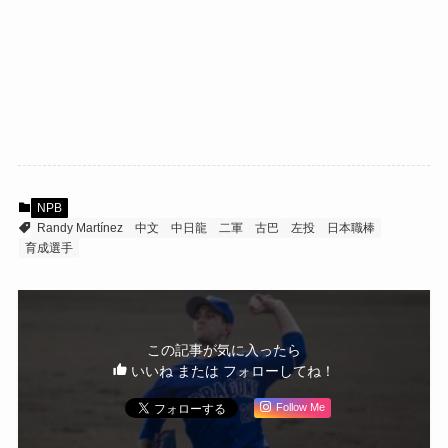
NPB
Randy Martínez
中文
中日龍
二軍
古巴
左投
日本職棒
育成選手
この記事が気に入ったら
いいね または フォローしてね！
Follow Me