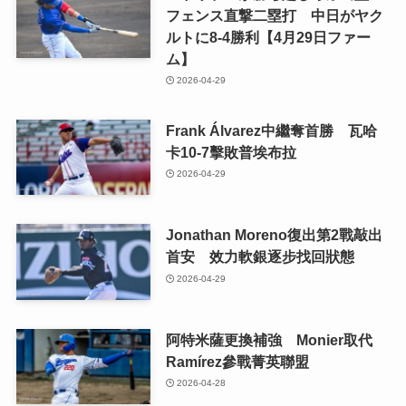
フェンス直撃二塁打 中日がヤク
ルトに8-4勝利【4月29日ファー
ム】
2026-04-29
Frank Álvarez中繼奪首勝 瓦哈
卡10-7擊敗普埃布拉
2026-04-29
Jonathan Moreno復出第2戰敲出
首安 效力軟銀逐步找回狀態
2026-04-29
阿特米薩更換補強 Monier取代
Ramírez參戰菁英聯盟
2026-04-28