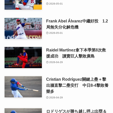
2026-05-01
Frank Abel Álvarez中繼好投 1.2
局無失分化解危機
2026-05-01
Raidel Martínez拿下本季第8次救
援成功 讀賣巨人擊敗廣島
2026-04-29
Cristian Rodríguez關鍵上壘＋擊
出牆直擊二壘安打 中日8-4擊敗養
樂多
2026-04-29
ロドリゲスが勝ち越し呼ぶ出塁＆