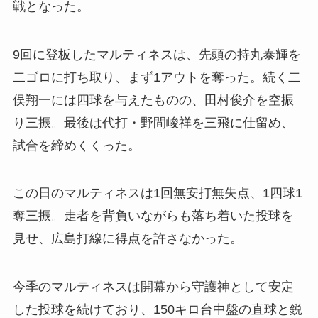
戦となった。
9回に登板したマルティネスは、先頭の持丸泰輝を
二ゴロに打ち取り、まず1アウトを奪った。続く二
俣翔一には四球を与えたものの、田村俊介を空振
り三振。最後は代打・野間峻祥を三飛に仕留め、
試合を締めくくった。
この日のマルティネスは1回無安打無失点、1四球1
奪三振。走者を背負いながらも落ち着いた投球を
見せ、広島打線に得点を許さなかった。
今季のマルティネスは開幕から守護神として安定
した投球を続けており、150キロ台中盤の直球と鋭