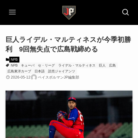
巨人ライデル・マルティネスが今季初勝
利 9回無失点で広島戦締める
NPB
NPB
キューバ
セ・リーグ
ライデル・マルティネス
巨人
広島
広島東洋カープ
日本語
読売ジャイアンツ
2026-05-12
ベイスボルマンJP編集部