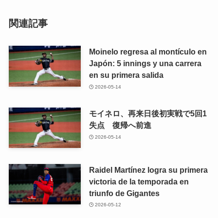
関連記事
Moinelo regresa al montículo en
Japón: 5 innings y una carrera
en su primera salida
2026-05-14
モイネロ、再来日後初実戦で5回1
失点 復帰へ前進
2026-05-14
Raidel Martínez logra su primera
victoria de la temporada en
triunfo de Gigantes
2026-05-12