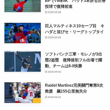
BPで79球5K バット3本折る圧巻
投球で復帰前進
2026-05-08
巨人マルティネス10セーブ目 キ
ハダと並びセ・リーグトップタイ
2026-05-05
ソフトバンク三軍・モレノが3出
塁2盗塁 復帰後初フル出場で躍
動、チームは8-0快勝
2026-05-04
Raidel Martínez完美關門奪第9次
救援 飆155公里無失分
2026-05-01