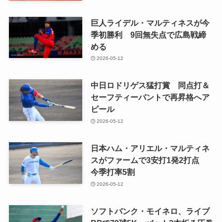
巨人ライデル・マルティネスが今
季初勝利 9回無失点で広島戦締
める
2026-05-12
中日ロドリゲス猛打賞 同点打＆
セーフティーバントで再昇格へア
ピール
2026-05-12
日本ハム・アリエル・マルティネ
スがファームで3安打1発2打点
今季打率5割
2026-05-12
ソフトバンク・モイネロ、ライブ