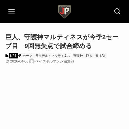
巨人、守護神マルティネスが今季2セー
ブ目 9回無失点で試合締める
NPB
セーブ
ライデル・マルティネス
守護神
巨人
日本語
2026-04-08
ベイスボルマンJP編集部